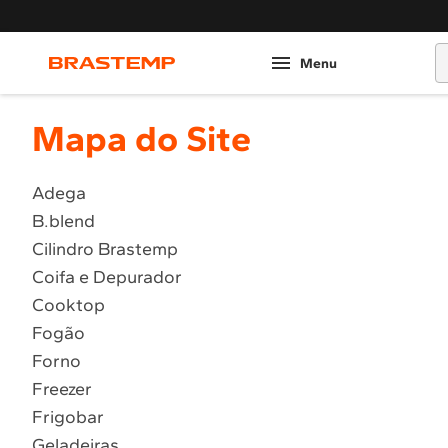
O
Mapa do Site
Adega
B.blend
Cilindro Brastemp
Coifa e Depurador
Cooktop
Fogão
Forno
Freezer
Frigobar
Geladeiras