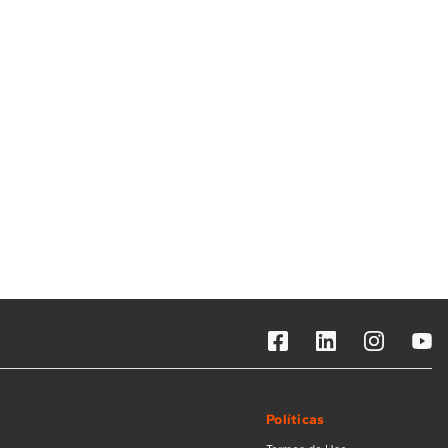
Solicitar instalação
Solicitar conversão de fogão
Localizar assistência técnica
Políticas