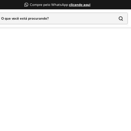
Compre pelo WhatsApp
clicando aqui
 que você está procurando?
Termos mais buscados
1
º
Geladeira
2
º
Máquina Lavar
3
º
Fogao
4
º
Lava Louça
5
º
Cooktop
6
º
Microondas Brastemp
7
º
Forno
8
º
Embutir
9
º
Lava Seca
10
º
Combos