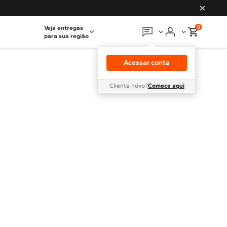
0
Veja entregas
para sua região
Em que podemos
ajudar?
Acessar conta
Meus pedidos
Cliente novo?
Comece aqui
Guias e manuais
Perguntas frequentes
Fale conosco
Atendimento Brastemp
Assistência
técnica
Solicitar visita técnica