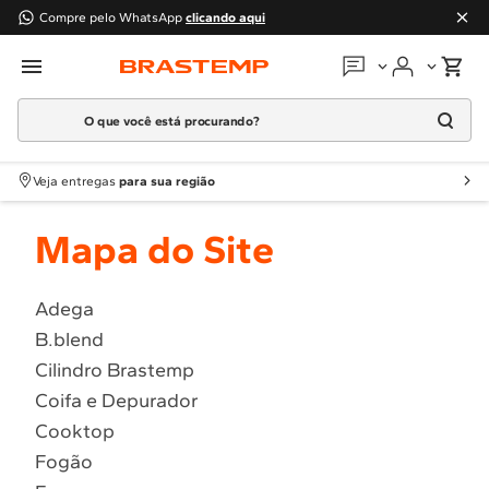
Compre pelo WhatsApp
clicando aqui
O que você está procurando?
Em que podemos
ajudar?
Meus pedidos
Termos mais buscados
Veja entregas
para sua região
1
º
Geladeira
Guias e manuais
Mapa do Site
2
º
Máquina Lavar
3
º
Fogao
Perguntas frequentes
4
º
Lava Louça
Adega
Fale conosco
B.blend
5
º
Cooktop
Cilindro Brastemp
6
º
Microondas Brastemp
Atendimento Brastemp
Coifa e Depurador
7
º
Forno
Cooktop
Assistência
técnica
8
º
Embutir
Fogão
9
º
Lava Seca
Solicitar visita técnica