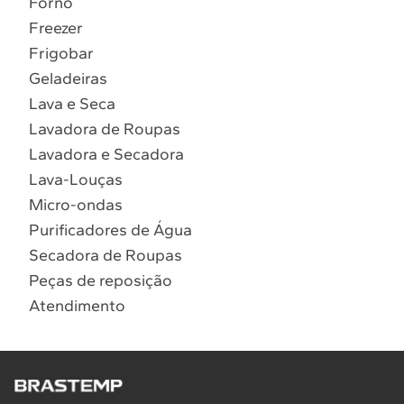
Forno
10
º
Combos
Freezer
Solicitar instalação
Frigobar
Geladeiras
Solicitar conversão de fogão
Lava e Seca
Lavadora de Roupas
Localizar assistência técnica
Lavadora e Secadora
Lava-Louças
Micro-ondas
Purificadores de Água
Secadora de Roupas
Peças de reposição
Atendimento