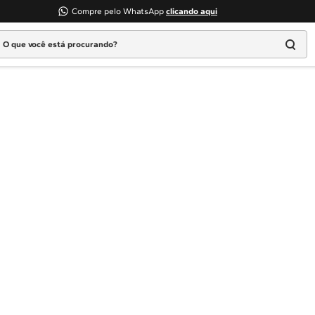
Compre pelo WhatsApp
clicando aqui
 que você está procurando?
Termos mais buscados
1
º
Geladeira
2
º
Máquina Lavar
3
º
Fogao
4
º
Lava Louça
5
º
Cooktop
6
º
Microondas Brastemp
7
º
Forno
8
º
Embutir
9
º
Lava Seca
10
º
Combos