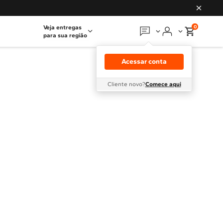
0
Veja entregas
para sua região
Em que podemos
ajudar?
Acessar conta
Meus pedidos
Cliente novo?
Comece aqui
Guias e manuais
Perguntas frequentes
Fale conosco
Atendimento Brastemp
Assistência
técnica
Solicitar visita técnica