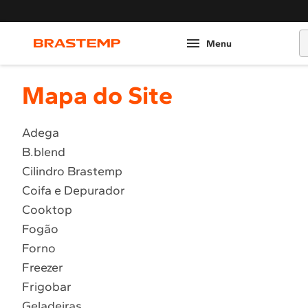
O
Mapa do Site
Adega
B.blend
Cilindro Brastemp
Coifa e Depurador
Cooktop
Fogão
Forno
Freezer
Frigobar
Geladeiras