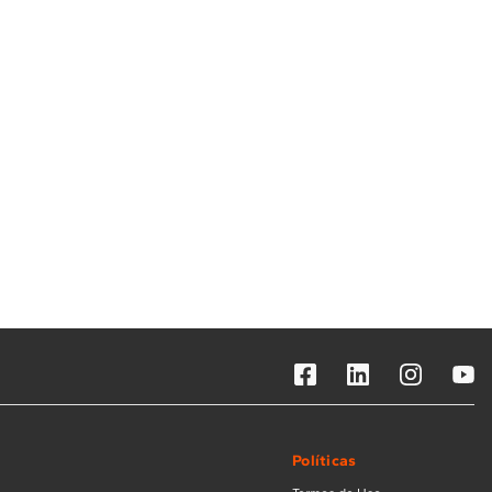
Solicitar instalação
Solicitar conversão de fogão
Localizar assistência técnica
Políticas