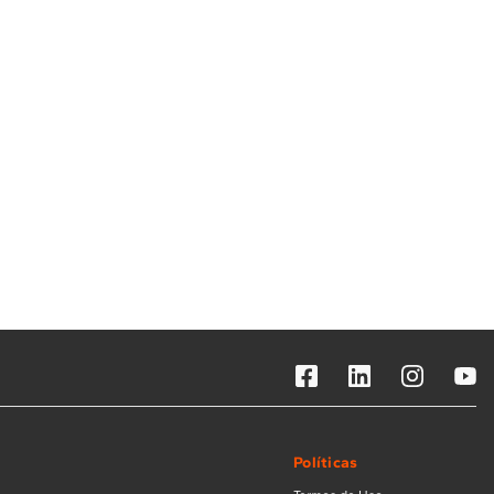
Solicitar instalação
Solicitar conversão de fogão
Localizar assistência técnica
Políticas