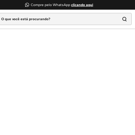
Compre pelo WhatsApp
clicando aqui
 que você está procurando?
Termos mais buscados
1
º
Geladeira
2
º
Máquina Lavar
3
º
Fogao
4
º
Lava Louça
5
º
Cooktop
6
º
Microondas Brastemp
7
º
Forno
8
º
Embutir
9
º
Lava Seca
10
º
Combos