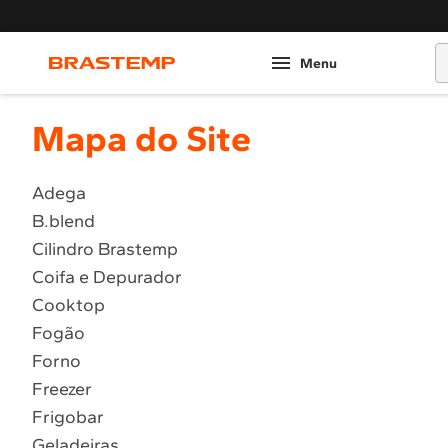
O
Mapa do Site
Adega
B.blend
Cilindro Brastemp
Coifa e Depurador
Cooktop
Fogão
Forno
Freezer
Frigobar
Geladeiras