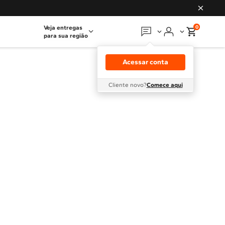
0
Veja entregas
para sua região
Em que podemos
ajudar?
Acessar conta
Meus pedidos
Cliente novo?
Comece aqui
Guias e manuais
Perguntas frequentes
Fale conosco
Atendimento Brastemp
Assistência
técnica
Solicitar visita técnica