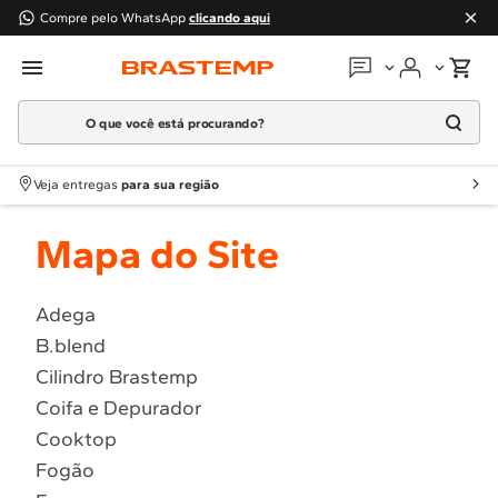
Compre pelo WhatsApp
clicando aqui
O que você está procurando?
Em que podemos
ajudar?
Meus pedidos
Termos mais buscados
Veja entregas
para sua região
1
º
Geladeira
Guias e manuais
Mapa do Site
2
º
Máquina Lavar
3
º
Fogao
Perguntas frequentes
4
º
Lava Louça
Adega
Fale conosco
B.blend
5
º
Cooktop
Cilindro Brastemp
6
º
Microondas Brastemp
Atendimento Brastemp
Coifa e Depurador
7
º
Forno
Cooktop
Assistência
técnica
8
º
Embutir
Fogão
9
º
Combos
Solicitar visita técnica