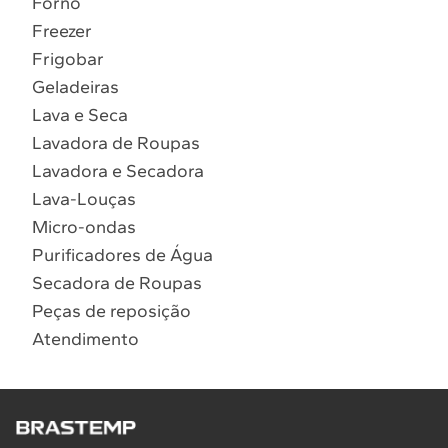
Forno
10
º
Lava Seca
Freezer
Solicitar instalação
Frigobar
Geladeiras
Solicitar conversão de fogão
Lava e Seca
Lavadora de Roupas
Localizar assistência técnica
Lavadora e Secadora
Lava-Louças
Micro-ondas
Purificadores de Água
Secadora de Roupas
Peças de reposição
Atendimento