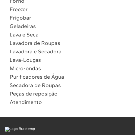
Forno
10
º
Combos
Freezer
Solicitar instalação
Frigobar
Geladeiras
Solicitar conversão de fogão
Lava e Seca
Lavadora de Roupas
Localizar assistência técnica
Lavadora e Secadora
Lava-Louças
Micro-ondas
Purificadores de Água
Secadora de Roupas
Peças de reposição
Atendimento