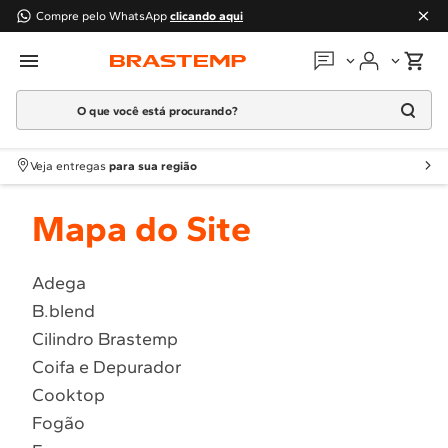
Compre pelo WhatsApp
clicando aqui
O que você está procurando?
Em que podemos
ajudar?
Meus pedidos
Termos mais buscados
Veja entregas
para sua região
1
º
Geladeira
Guias e manuais
Mapa do Site
2
º
Máquina Lavar
3
º
Fogao
Perguntas frequentes
4
º
Lava Louça
Adega
Fale conosco
B.blend
5
º
Cooktop
Cilindro Brastemp
6
º
Microondas Brastemp
Atendimento Brastemp
Coifa e Depurador
7
º
Forno
Cooktop
Assistência
técnica
8
º
Embutir
Fogão
9
º
Lava Seca
Solicitar visita técnica