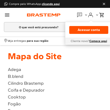
Compre pelo WhatsApp
clicando aqui
O que você está procurando?
Em que podemos
ajudar?
Acessar conta
Meus pedidos
Termos mais buscados
Veja entregas
para sua região
Cliente novo?
Comece aqui
1
º
Geladeira
Guias e manuais
Mapa do Site
2
º
Máquina Lavar
3
º
Fogao
Perguntas frequentes
4
º
Lava Louça
Adega
Fale conosco
B.blend
5
º
Cooktop
Cilindro Brastemp
6
º
Microondas Brastemp
Atendimento Brastemp
Coifa e Depurador
7
º
Forno
Cooktop
Assistência
técnica
8
º
Embutir
Fogão
9
º
Lava Seca
Solicitar visita técnica