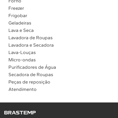
Forno
10
º
Combos
Freezer
Solicitar instalação
Frigobar
Geladeiras
Solicitar conversão de fogão
Lava e Seca
Lavadora de Roupas
Localizar assistência técnica
Lavadora e Secadora
Lava-Louças
Micro-ondas
Purificadores de Água
Secadora de Roupas
Peças de reposição
Atendimento