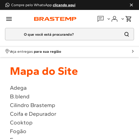
Compre pelo WhatsApp
clicando aqui
O que você está procurando?
Em que podemos
ajudar?
Meus pedidos
Termos mais buscados
Veja entregas
para sua região
1
º
Geladeira
Guias e manuais
Mapa do Site
2
º
Máquina Lavar
3
º
Fogao
Perguntas frequentes
4
º
Lava Louça
Adega
Fale conosco
B.blend
5
º
Cooktop
Cilindro Brastemp
6
º
Microondas Brastemp
Atendimento Brastemp
Coifa e Depurador
7
º
Forno
Cooktop
Assistência
técnica
8
º
Embutir
Fogão
9
º
Combos
Solicitar visita técnica