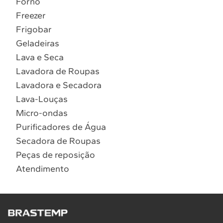
Forno
10
º
Lava Seca
Freezer
Solicitar instalação
Frigobar
Geladeiras
Solicitar conversão de fogão
Lava e Seca
Lavadora de Roupas
Localizar assistência técnica
Lavadora e Secadora
Lava-Louças
Micro-ondas
Purificadores de Água
Secadora de Roupas
Peças de reposição
Atendimento