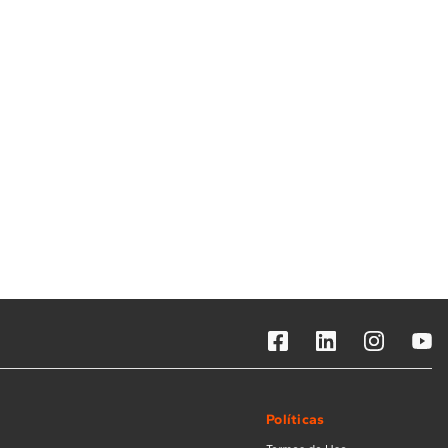
Solicitar instalação
Solicitar conversão de fogão
Localizar assistência técnica
Políticas