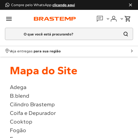
Compre pelo WhatsApp
clicando aqui
O que você está procurando?
Em que podemos
ajudar?
Meus pedidos
Termos mais buscados
Veja entregas
para sua região
1
º
Geladeira
Guias e manuais
Mapa do Site
2
º
Máquina Lavar
3
º
Fogao
Perguntas frequentes
4
º
Lava Louça
Adega
Fale conosco
B.blend
5
º
Cooktop
Cilindro Brastemp
6
º
Microondas Brastemp
Atendimento Brastemp
Coifa e Depurador
7
º
Forno
Cooktop
Assistência
técnica
8
º
Embutir
Fogão
9
º
Combos
Solicitar visita técnica