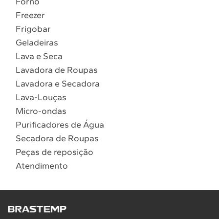
Forno
10
º
Combos
Freezer
Solicitar instalação
Frigobar
Geladeiras
Solicitar conversão de fogão
Lava e Seca
Lavadora de Roupas
Localizar assistência técnica
Lavadora e Secadora
Lava-Louças
Micro-ondas
Purificadores de Água
Secadora de Roupas
Peças de reposição
Atendimento