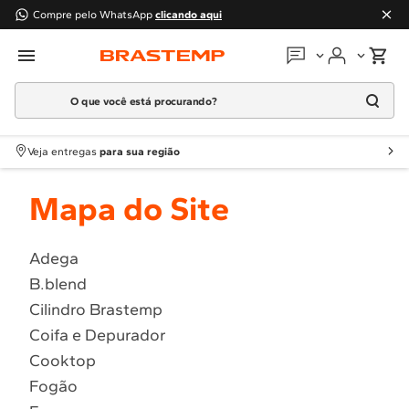
Compre pelo WhatsApp
clicando aqui
O que você está procurando?
Em que podemos
ajudar?
Meus pedidos
Termos mais buscados
Veja entregas
para sua região
1
º
Geladeira
Guias e manuais
Mapa do Site
2
º
Máquina Lavar
3
º
Fogao
Perguntas frequentes
4
º
Lava Louça
Adega
Fale conosco
B.blend
5
º
Cooktop
Cilindro Brastemp
6
º
Microondas Brastemp
Atendimento Brastemp
Coifa e Depurador
7
º
Forno
Cooktop
Assistência
técnica
8
º
Embutir
Fogão
9
º
Combos
Solicitar visita técnica