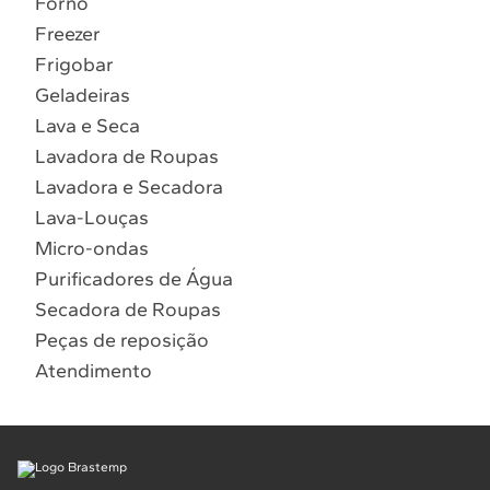
Forno
10
º
Lava Seca
Freezer
Solicitar instalação
Frigobar
Geladeiras
Solicitar conversão de fogão
Lava e Seca
Lavadora de Roupas
Localizar assistência técnica
Lavadora e Secadora
Lava-Louças
Micro-ondas
Purificadores de Água
Secadora de Roupas
Peças de reposição
Atendimento