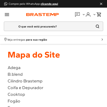
Compre pelo WhatsApp
clicando aqui
O que você está procurando?
Em que podemos
ajudar?
Meus pedidos
Termos mais buscados
Veja entregas
para sua região
1
º
Geladeira
Guias e manuais
Mapa do Site
2
º
Máquina Lavar
3
º
Fogao
Perguntas frequentes
4
º
Lava Louça
Adega
Fale conosco
B.blend
5
º
Cooktop
Cilindro Brastemp
6
º
Microondas Brastemp
Atendimento Brastemp
Coifa e Depurador
7
º
Forno
Cooktop
Assistência
técnica
8
º
Embutir
Fogão
9
º
Lava Seca
Solicitar visita técnica