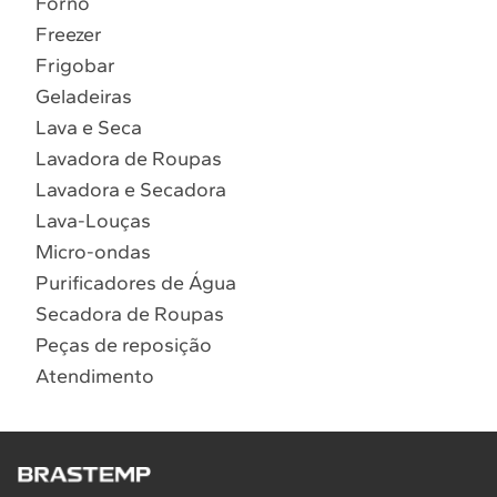
Forno
10
º
Combos
Freezer
Solicitar instalação
Frigobar
Geladeiras
Solicitar conversão de fogão
Lava e Seca
Lavadora de Roupas
Localizar assistência técnica
Lavadora e Secadora
Lava-Louças
Micro-ondas
Purificadores de Água
Secadora de Roupas
Peças de reposição
Atendimento