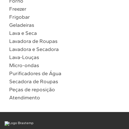
Forno
10
º
Combos
Freezer
Solicitar instalação
Frigobar
Geladeiras
Solicitar conversão de fogão
Lava e Seca
Lavadora de Roupas
Localizar assistência técnica
Lavadora e Secadora
Lava-Louças
Micro-ondas
Purificadores de Água
Secadora de Roupas
Peças de reposição
Atendimento