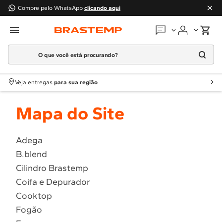
Compre pelo WhatsApp
clicando aqui
O que você está procurando?
Em que podemos
ajudar?
Meus pedidos
Termos mais buscados
Veja entregas
para sua região
1
º
Geladeira
Guias e manuais
Mapa do Site
2
º
Máquina Lavar
3
º
Fogao
Perguntas frequentes
4
º
Lava Louça
Adega
Fale conosco
B.blend
5
º
Cooktop
Cilindro Brastemp
6
º
Microondas Brastemp
Atendimento Brastemp
Coifa e Depurador
7
º
Forno
Cooktop
Assistência
técnica
8
º
Embutir
Fogão
9
º
Lava Seca
Solicitar visita técnica