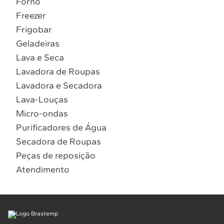
Forno
10
º
Combos
Freezer
Solicitar instalação
Frigobar
Geladeiras
Solicitar conversão de fogão
Lava e Seca
Lavadora de Roupas
Localizar assistência técnica
Lavadora e Secadora
Lava-Louças
Micro-ondas
Purificadores de Água
Secadora de Roupas
Peças de reposição
Atendimento