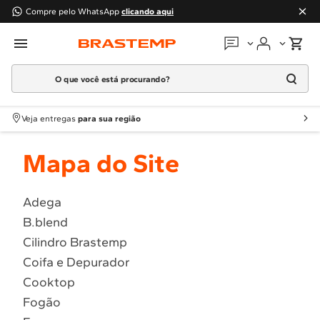
Compre pelo WhatsApp
clicando aqui
O que você está procurando?
Em que podemos
ajudar?
Meus pedidos
Termos mais buscados
Veja entregas
para sua região
1
º
Geladeira
Guias e manuais
Mapa do Site
2
º
Máquina Lavar
3
º
Fogao
Perguntas frequentes
4
º
Lava Louça
Adega
Fale conosco
B.blend
5
º
Cooktop
Cilindro Brastemp
6
º
Microondas Brastemp
Atendimento Brastemp
Coifa e Depurador
7
º
Forno
Cooktop
Assistência
técnica
8
º
Embutir
Fogão
9
º
Lava Seca
Solicitar visita técnica