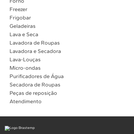
Forno
10
º
Combos
Freezer
Solicitar instalação
Frigobar
Geladeiras
Solicitar conversão de fogão
Lava e Seca
Lavadora de Roupas
Localizar assistência técnica
Lavadora e Secadora
Lava-Louças
Micro-ondas
Purificadores de Água
Secadora de Roupas
Peças de reposição
Atendimento