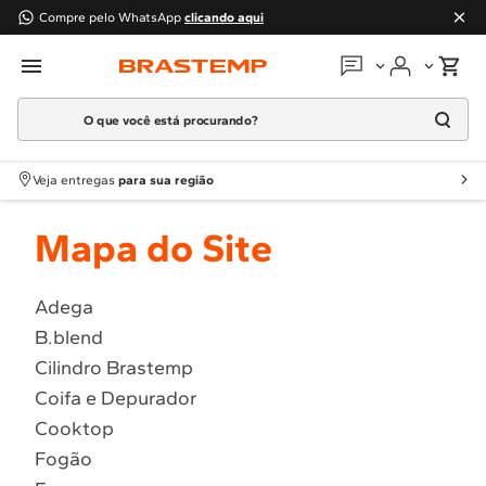
Compre pelo WhatsApp
clicando aqui
O que você está procurando?
Em que podemos
ajudar?
Meus pedidos
Termos mais buscados
Veja entregas
para sua região
1
º
Geladeira
Guias e manuais
Mapa do Site
2
º
Máquina Lavar
3
º
Fogao
Perguntas frequentes
4
º
Lava Louça
Adega
Fale conosco
B.blend
5
º
Cooktop
Cilindro Brastemp
6
º
Microondas Brastemp
Atendimento Brastemp
Coifa e Depurador
7
º
Forno
Cooktop
Assistência
técnica
8
º
Embutir
Fogão
9
º
Lava Seca
Solicitar visita técnica