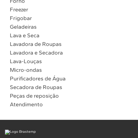
Forno
10
º
Lava Seca
Freezer
Solicitar instalação
Frigobar
Geladeiras
Solicitar conversão de fogão
Lava e Seca
Lavadora de Roupas
Localizar assistência técnica
Lavadora e Secadora
Lava-Louças
Micro-ondas
Purificadores de Água
Secadora de Roupas
Peças de reposição
Atendimento