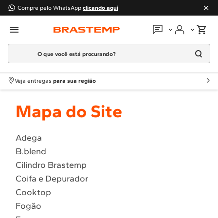
Compre pelo WhatsApp
clicando aqui
O que você está procurando?
Em que podemos
ajudar?
Meus pedidos
Termos mais buscados
Veja entregas
para sua região
1
º
Geladeira
Guias e manuais
Mapa do Site
2
º
Máquina Lavar
3
º
Fogao
Perguntas frequentes
4
º
Lava Louça
Adega
Fale conosco
B.blend
5
º
Cooktop
Cilindro Brastemp
6
º
Microondas Brastemp
Atendimento Brastemp
Coifa e Depurador
7
º
Forno
Cooktop
Assistência
técnica
8
º
Embutir
Fogão
9
º
Combos
Solicitar visita técnica