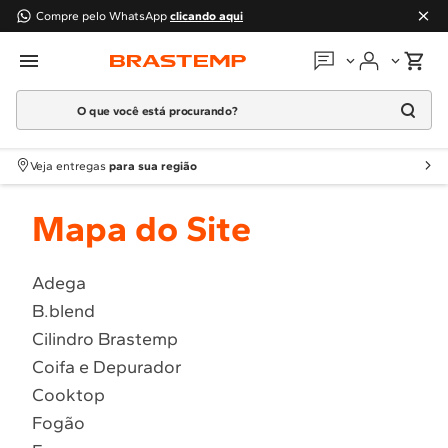
Compre pelo WhatsApp
clicando aqui
O que você está procurando?
Em que podemos
ajudar?
Meus pedidos
Termos mais buscados
Veja entregas
para sua região
1
º
Geladeira
Guias e manuais
Mapa do Site
2
º
Máquina Lavar
3
º
Fogao
Perguntas frequentes
4
º
Lava Louça
Adega
Fale conosco
B.blend
5
º
Cooktop
Cilindro Brastemp
6
º
Microondas Brastemp
Atendimento Brastemp
Coifa e Depurador
7
º
Forno
Cooktop
Assistência
técnica
8
º
Embutir
Fogão
9
º
Lava Seca
Solicitar visita técnica