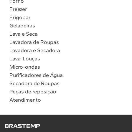
Forno
10
º
Combos
Freezer
Solicitar instalação
Frigobar
Geladeiras
Solicitar conversão de fogão
Lava e Seca
Lavadora de Roupas
Localizar assistência técnica
Lavadora e Secadora
Lava-Louças
Micro-ondas
Purificadores de Água
Secadora de Roupas
Peças de reposição
Atendimento