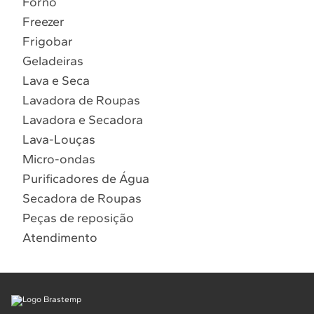
Forno
10
º
Combos
Freezer
Solicitar instalação
Frigobar
Geladeiras
Solicitar conversão de fogão
Lava e Seca
Lavadora de Roupas
Localizar assistência técnica
Lavadora e Secadora
Lava-Louças
Micro-ondas
Purificadores de Água
Secadora de Roupas
Peças de reposição
Atendimento