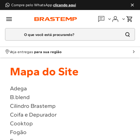
Compre pelo WhatsApp
clicando aqui
O que você está procurando?
Em que podemos
ajudar?
Meus pedidos
Termos mais buscados
Veja entregas
para sua região
1
º
Geladeira
Guias e manuais
Mapa do Site
2
º
Máquina Lavar
3
º
Fogao
Perguntas frequentes
4
º
Lava Louça
Adega
Fale conosco
B.blend
5
º
Cooktop
Cilindro Brastemp
6
º
Microondas Brastemp
Atendimento Brastemp
Coifa e Depurador
7
º
Forno
Cooktop
Assistência
técnica
8
º
Embutir
Fogão
9
º
Lava Seca
Solicitar visita técnica