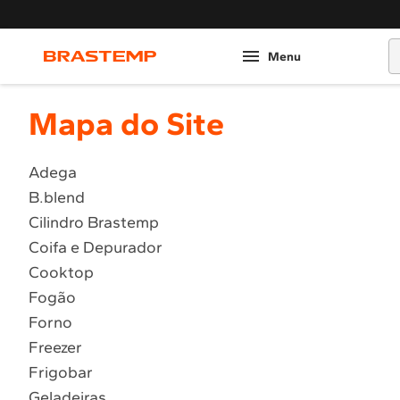
O
Mapa do Site
Adega
B.blend
Cilindro Brastemp
Coifa e Depurador
Cooktop
Fogão
Forno
Freezer
Frigobar
Geladeiras