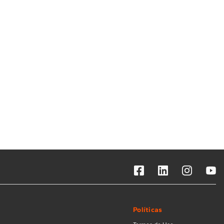
Solicitar instalação
Solicitar conversão de fogão
Localizar assistência técnica
Políticas