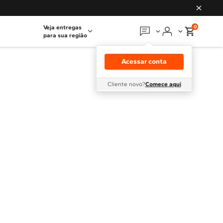
0
Veja entregas
para sua região
Em que podemos
ajudar?
Acessar conta
Meus pedidos
Cliente novo?
Comece aqui
Guias e manuais
Perguntas frequentes
Fale conosco
Atendimento Brastemp
Assistência
técnica
Solicitar visita técnica