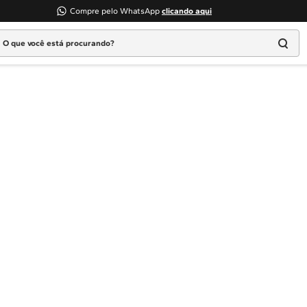
Compre pelo WhatsApp
clicando aqui
 que você está procurando?
Termos mais buscados
1
º
Geladeira
2
º
Máquina Lavar
3
º
Fogao
4
º
Lava Louça
5
º
Cooktop
6
º
Microondas Brastemp
7
º
Forno
8
º
Embutir
9
º
Lava Seca
10
º
Combos