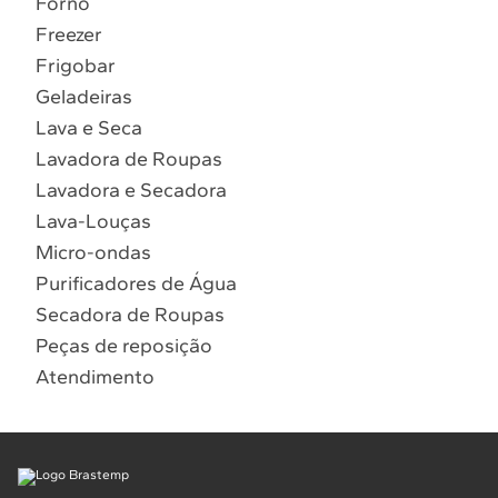
Forno
10
º
Combos
Freezer
Solicitar instalação
Frigobar
Geladeiras
Solicitar conversão de fogão
Lava e Seca
Lavadora de Roupas
Localizar assistência técnica
Lavadora e Secadora
Lava-Louças
Micro-ondas
Purificadores de Água
Secadora de Roupas
Peças de reposição
Atendimento