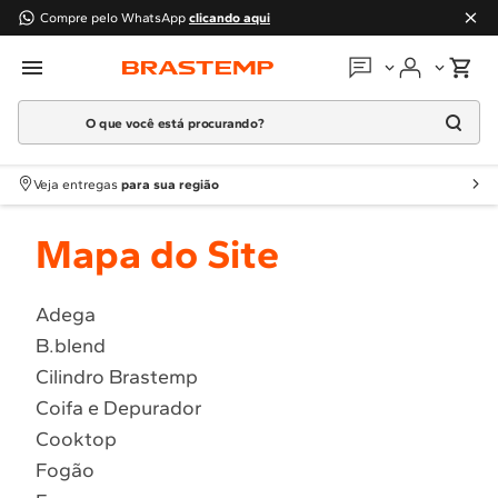
Compre pelo WhatsApp
clicando aqui
O que você está procurando?
Em que podemos
ajudar?
Meus pedidos
Termos mais buscados
Veja entregas
para sua região
1
º
Geladeira
Guias e manuais
Mapa do Site
2
º
Máquina Lavar
3
º
Fogao
Perguntas frequentes
4
º
Lava Louça
Adega
Fale conosco
B.blend
5
º
Cooktop
Cilindro Brastemp
6
º
Microondas Brastemp
Atendimento Brastemp
Coifa e Depurador
7
º
Forno
Cooktop
Assistência
técnica
8
º
Embutir
Fogão
9
º
Lava Seca
Solicitar visita técnica