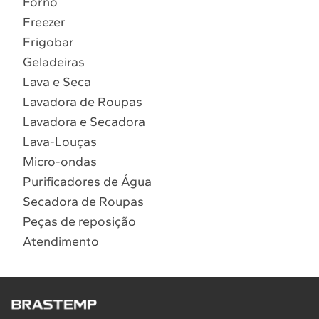
Forno
10
º
Combos
Freezer
Solicitar instalação
Frigobar
Geladeiras
Solicitar conversão de fogão
Lava e Seca
Lavadora de Roupas
Localizar assistência técnica
Lavadora e Secadora
Lava-Louças
Micro-ondas
Purificadores de Água
Secadora de Roupas
Peças de reposição
Atendimento