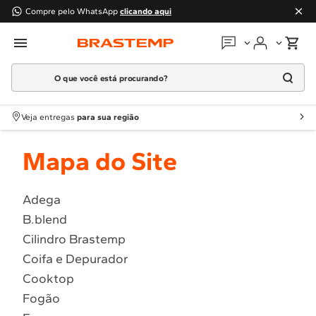
Compre pelo WhatsApp
clicando aqui
O que você está procurando?
Em que podemos
ajudar?
Meus pedidos
Termos mais buscados
Veja entregas
para sua região
1
º
Geladeira
Guias e manuais
Mapa do Site
2
º
Máquina Lavar
3
º
Fogao
Perguntas frequentes
4
º
Lava Louça
Adega
Fale conosco
B.blend
5
º
Cooktop
Cilindro Brastemp
6
º
Microondas Brastemp
Atendimento Brastemp
Coifa e Depurador
7
º
Forno
Cooktop
Assistência
técnica
8
º
Embutir
Fogão
9
º
Lava Seca
Solicitar visita técnica