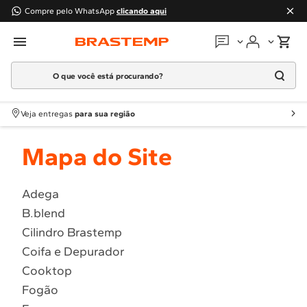
Compre pelo WhatsApp
clicando aqui
O que você está procurando?
Em que podemos
ajudar?
Meus pedidos
Termos mais buscados
Veja entregas
para sua região
1
º
Geladeira
Guias e manuais
Mapa do Site
2
º
Máquina Lavar
3
º
Fogao
Perguntas frequentes
4
º
Lava Louça
Adega
Fale conosco
B.blend
5
º
Cooktop
Cilindro Brastemp
6
º
Microondas Brastemp
Atendimento Brastemp
Coifa e Depurador
7
º
Forno
Cooktop
Assistência
técnica
8
º
Embutir
Fogão
9
º
Lava Seca
Solicitar visita técnica