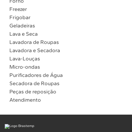
Forno
10
º
Combos
Freezer
Solicitar instalação
Frigobar
Geladeiras
Solicitar conversão de fogão
Lava e Seca
Lavadora de Roupas
Localizar assistência técnica
Lavadora e Secadora
Lava-Louças
Micro-ondas
Purificadores de Água
Secadora de Roupas
Peças de reposição
Atendimento