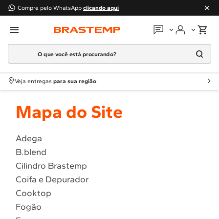
Compre pelo WhatsApp
clicando aqui
O que você está procurando?
Em que podemos
ajudar?
Meus pedidos
Termos mais buscados
Veja entregas
para sua região
1
º
Geladeira
Guias e manuais
Mapa do Site
2
º
Máquina Lavar
3
º
Fogao
Perguntas frequentes
4
º
Lava Louça
Adega
Fale conosco
B.blend
5
º
Cooktop
Cilindro Brastemp
6
º
Microondas Brastemp
Atendimento Brastemp
Coifa e Depurador
7
º
Forno
Cooktop
Assistência
técnica
8
º
Embutir
Fogão
9
º
Combos
Solicitar visita técnica