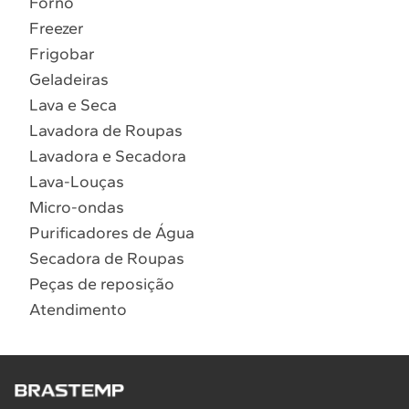
Forno
10
º
Lava Seca
Freezer
Solicitar instalação
Frigobar
Geladeiras
Solicitar conversão de fogão
Lava e Seca
Lavadora de Roupas
Localizar assistência técnica
Lavadora e Secadora
Lava-Louças
Micro-ondas
Purificadores de Água
Secadora de Roupas
Peças de reposição
Atendimento