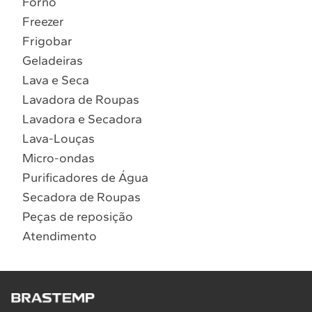
Forno
10
º
Lava Seca
Freezer
Solicitar instalação
Frigobar
Geladeiras
Solicitar conversão de fogão
Lava e Seca
Lavadora de Roupas
Localizar assistência técnica
Lavadora e Secadora
Lava-Louças
Micro-ondas
Purificadores de Água
Secadora de Roupas
Peças de reposição
Atendimento