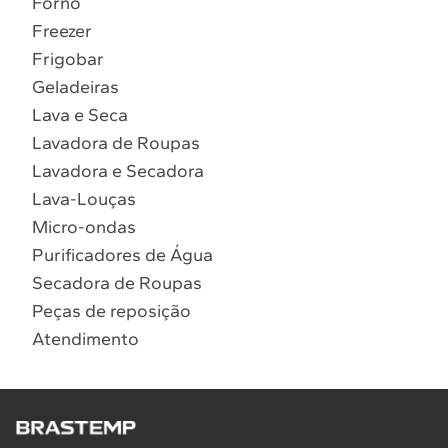
Forno
10
º
Lava Seca
Freezer
Solicitar instalação
Frigobar
Geladeiras
Solicitar conversão de fogão
Lava e Seca
Lavadora de Roupas
Localizar assistência técnica
Lavadora e Secadora
Lava-Louças
Micro-ondas
Purificadores de Água
Secadora de Roupas
Peças de reposição
Atendimento