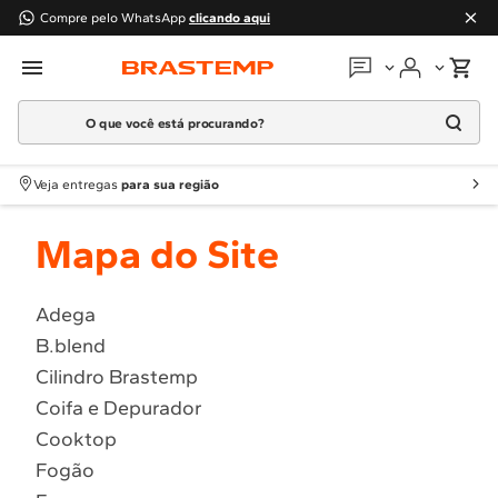
Compre pelo WhatsApp
clicando aqui
O que você está procurando?
Em que podemos
ajudar?
Meus pedidos
Termos mais buscados
Veja entregas
para sua região
1
º
Geladeira
Guias e manuais
Mapa do Site
2
º
Máquina Lavar
3
º
Fogao
Perguntas frequentes
4
º
Lava Louça
Adega
Fale conosco
B.blend
5
º
Cooktop
Cilindro Brastemp
6
º
Microondas Brastemp
Atendimento Brastemp
Coifa e Depurador
7
º
Forno
Cooktop
Assistência
técnica
8
º
Embutir
Fogão
9
º
Combos
Solicitar visita técnica