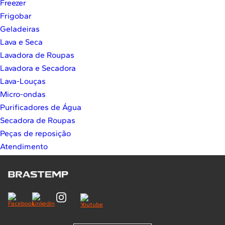
Freezer
10
º
Lava Seca
Frigobar
Solicitar instalação
Geladeiras
Lava e Seca
Solicitar conversão de fogão
Lavadora de Roupas
Lavadora e Secadora
Localizar assistência técnica
Lava-Louças
Micro-ondas
Purificadores de Água
Secadora de Roupas
Peças de reposição
Atendimento