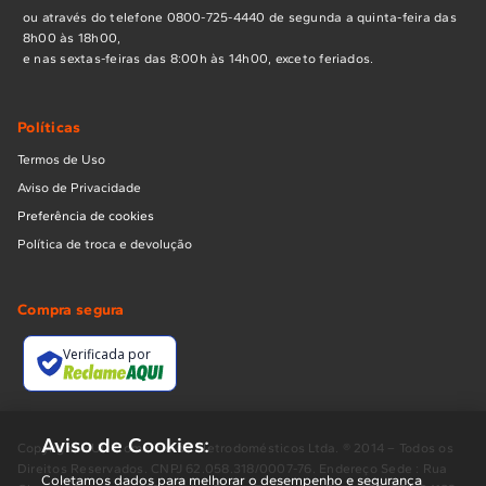
ou através do telefone 0800-725-4440 de segunda a quinta-feira das
8h00 às 18h00,
e nas sextas-feiras das 8:00h às 14h00, exceto feriados.
Políticas
Termos de Uso
Aviso de Privacidade
Preferência de cookies
Política de troca e devolução
Compra segura
Verificada por
Aviso de Cookies:
Copyright BUD Comércio de Eletrodomésticos Ltda. ® 2014 – Todos os
Direitos Reservados. CNPJ 62.058.318/0007-76. Endereço Sede : Rua
Coletamos dados para melhorar o desempenho e segurança