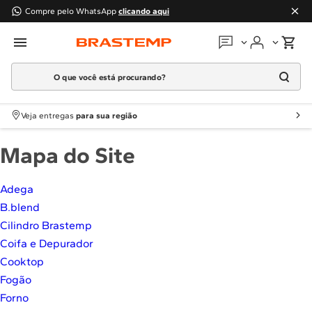
Compre pelo WhatsApp
clicando aqui
O que você está procurando?
Em que podemos
ajudar?
Meus pedidos
Termos mais buscados
Veja entregas
para sua região
1
º
Geladeira
Guias e manuais
Mapa do Site
2
º
Máquina Lavar
3
º
Fogao
Perguntas frequentes
Adega
4
º
Lava Louça
B.blend
Fale conosco
5
º
Cooktop
Cilindro Brastemp
6
º
Microondas Brastemp
Coifa e Depurador
Atendimento Brastemp
7
º
Forno
Cooktop
Assistência
técnica
Fogão
8
º
Embutir
Forno
9
º
Combos
Solicitar visita técnica