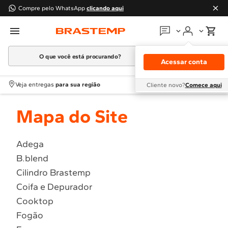
Compre pelo WhatsApp
clicando aqui
O que você está procurando?
Em que podemos
ajudar?
Acessar conta
Meus pedidos
Termos mais buscados
Veja entregas
para sua região
Cliente novo?
Comece aqui
1
º
Geladeira
Guias e manuais
Mapa do Site
2
º
Máquina Lavar
3
º
Fogao
Perguntas frequentes
4
º
Lava Louça
Adega
Fale conosco
B.blend
5
º
Cooktop
Cilindro Brastemp
6
º
Microondas Brastemp
Atendimento Brastemp
Coifa e Depurador
7
º
Forno
Cooktop
Assistência
técnica
8
º
Embutir
Fogão
9
º
Combos
Solicitar visita técnica