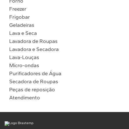
Forno
10
º
Lava Seca
Freezer
Solicitar instalação
Frigobar
Geladeiras
Solicitar conversão de fogão
Lava e Seca
Lavadora de Roupas
Localizar assistência técnica
Lavadora e Secadora
Lava-Louças
Micro-ondas
Purificadores de Água
Secadora de Roupas
Peças de reposição
Atendimento