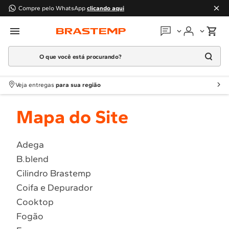
Compre pelo WhatsApp
clicando aqui
O que você está procurando?
Em que podemos
ajudar?
Meus pedidos
Termos mais buscados
Veja entregas
para sua região
1
º
Geladeira
Guias e manuais
Mapa do Site
2
º
Máquina Lavar
3
º
Fogao
Perguntas frequentes
4
º
Lava Louça
Adega
Fale conosco
B.blend
5
º
Cooktop
Cilindro Brastemp
6
º
Microondas Brastemp
Atendimento Brastemp
Coifa e Depurador
7
º
Forno
Cooktop
Assistência
técnica
8
º
Embutir
Fogão
9
º
Lava Seca
Solicitar visita técnica