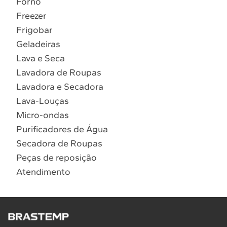
Forno
10
º
Combos
Freezer
Solicitar instalação
Frigobar
Geladeiras
Solicitar conversão de fogão
Lava e Seca
Lavadora de Roupas
Localizar assistência técnica
Lavadora e Secadora
Lava-Louças
Micro-ondas
Purificadores de Água
Secadora de Roupas
Peças de reposição
Atendimento