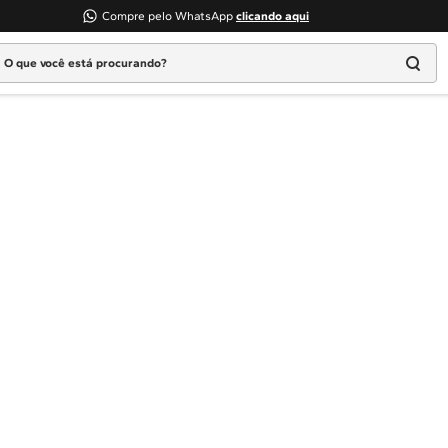
Compre pelo WhatsApp
clicando aqui
 que você está procurando?
Termos mais buscados
1
º
Geladeira
2
º
Máquina Lavar
3
º
Fogao
4
º
Lava Louça
5
º
Cooktop
6
º
Microondas Brastemp
7
º
Forno
8
º
Embutir
9
º
Combos
10
º
Lava Seca