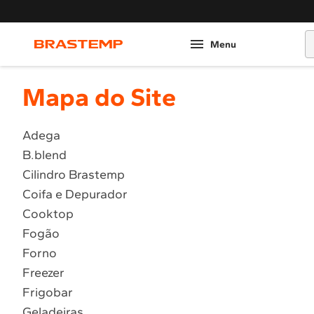
O
Mapa do Site
Adega
B.blend
Cilindro Brastemp
Coifa e Depurador
Cooktop
Fogão
Forno
Freezer
Frigobar
Geladeiras