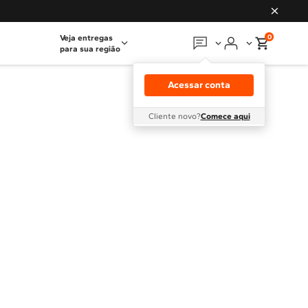
0
Veja entregas
para sua região
Em que podemos
ajudar?
Acessar conta
Meus pedidos
Cliente novo?
Comece aqui
Guias e manuais
Perguntas frequentes
Fale conosco
Atendimento Brastemp
Assistência
técnica
Solicitar visita técnica