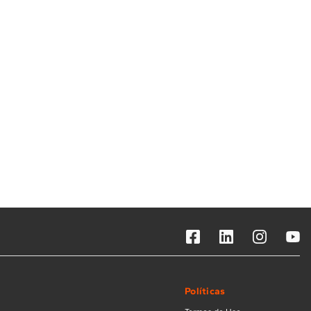
Solicitar instalação
Solicitar conversão de fogão
Localizar assistência técnica
Políticas