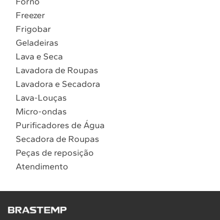
Forno
10
º
Lava Seca
Freezer
Solicitar instalação
Frigobar
Geladeiras
Solicitar conversão de fogão
Lava e Seca
Lavadora de Roupas
Localizar assistência técnica
Lavadora e Secadora
Lava-Louças
Micro-ondas
Purificadores de Água
Secadora de Roupas
Peças de reposição
Atendimento