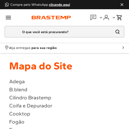
Compre pelo WhatsApp
clicando aqui
O que você está procurando?
Em que podemos
ajudar?
Meus pedidos
Termos mais buscados
Veja entregas
para sua região
1
º
Geladeira
Guias e manuais
Mapa do Site
2
º
Máquina Lavar
3
º
Fogao
Perguntas frequentes
4
º
Lava Louça
Adega
Fale conosco
B.blend
5
º
Cooktop
Cilindro Brastemp
6
º
Microondas Brastemp
Atendimento Brastemp
Coifa e Depurador
7
º
Forno
Cooktop
Assistência
técnica
8
º
Embutir
Fogão
9
º
Combos
Solicitar visita técnica