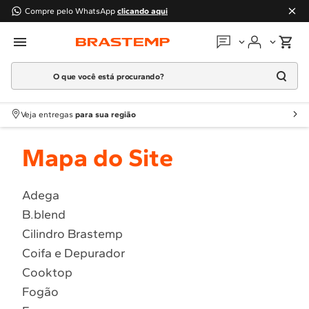
Compre pelo WhatsApp
clicando aqui
O que você está procurando?
Em que podemos
ajudar?
Meus pedidos
Termos mais buscados
Veja entregas
para sua região
1
º
Geladeira
Guias e manuais
Mapa do Site
2
º
Máquina Lavar
3
º
Fogao
Perguntas frequentes
4
º
Lava Louça
Adega
Fale conosco
B.blend
5
º
Cooktop
Cilindro Brastemp
6
º
Microondas Brastemp
Atendimento Brastemp
Coifa e Depurador
7
º
Forno
Cooktop
Assistência
técnica
8
º
Embutir
Fogão
9
º
Combos
Solicitar visita técnica