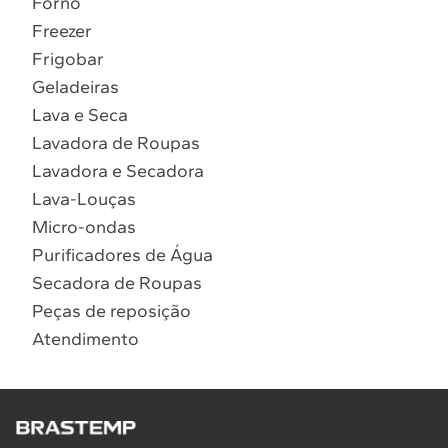
Forno
10
º
Lava Seca
Freezer
Solicitar instalação
Frigobar
Geladeiras
Solicitar conversão de fogão
Lava e Seca
Lavadora de Roupas
Localizar assistência técnica
Lavadora e Secadora
Lava-Louças
Micro-ondas
Purificadores de Água
Secadora de Roupas
Peças de reposição
Atendimento