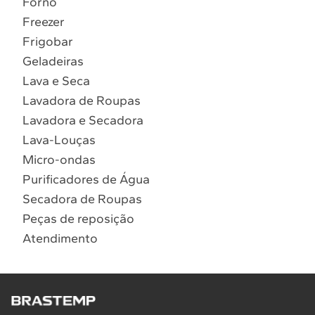
Forno
10
º
Lava Seca
Freezer
Solicitar instalação
Frigobar
Geladeiras
Solicitar conversão de fogão
Lava e Seca
Lavadora de Roupas
Localizar assistência técnica
Lavadora e Secadora
Lava-Louças
Micro-ondas
Purificadores de Água
Secadora de Roupas
Peças de reposição
Atendimento