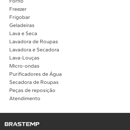
Forno
10
º
Combos
Freezer
Solicitar instalação
Frigobar
Geladeiras
Solicitar conversão de fogão
Lava e Seca
Lavadora de Roupas
Localizar assistência técnica
Lavadora e Secadora
Lava-Louças
Micro-ondas
Purificadores de Água
Secadora de Roupas
Peças de reposição
Atendimento