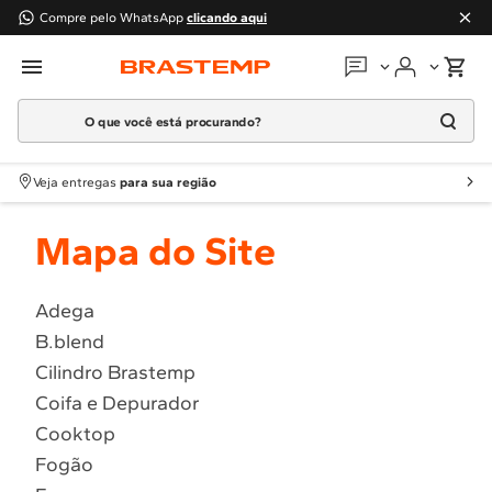
Compre pelo WhatsApp
clicando aqui
O que você está procurando?
Em que podemos
ajudar?
Meus pedidos
Termos mais buscados
Veja entregas
para sua região
1
º
Geladeira
Guias e manuais
Mapa do Site
2
º
Máquina Lavar
3
º
Fogao
Perguntas frequentes
4
º
Lava Louça
Adega
Fale conosco
B.blend
5
º
Cooktop
Cilindro Brastemp
6
º
Microondas Brastemp
Atendimento Brastemp
Coifa e Depurador
7
º
Forno
Cooktop
Assistência
técnica
8
º
Embutir
Fogão
9
º
Lava Seca
Solicitar visita técnica