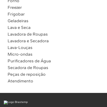
Forno
10
º
Combos
Freezer
Solicitar instalação
Frigobar
Geladeiras
Solicitar conversão de fogão
Lava e Seca
Lavadora de Roupas
Localizar assistência técnica
Lavadora e Secadora
Lava-Louças
Micro-ondas
Purificadores de Água
Secadora de Roupas
Peças de reposição
Atendimento