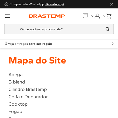
Compre pelo WhatsApp
clicando aqui
O que você está procurando?
Em que podemos
ajudar?
Meus pedidos
Termos mais buscados
Veja entregas
para sua região
1
º
Geladeira
Guias e manuais
Mapa do Site
2
º
Máquina Lavar
3
º
Fogao
Perguntas frequentes
4
º
Lava Louça
Adega
Fale conosco
B.blend
5
º
Cooktop
Cilindro Brastemp
6
º
Microondas Brastemp
Atendimento Brastemp
Coifa e Depurador
7
º
Forno
Cooktop
Assistência
técnica
8
º
Embutir
Fogão
9
º
Lava Seca
Solicitar visita técnica