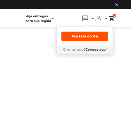
0
Veja entregas
para sua região
Em que podemos
ajudar?
Acessar conta
Meus pedidos
Cliente novo?
Comece aqui
Guias e manuais
Perguntas frequentes
Fale conosco
Atendimento Brastemp
Assistência
técnica
Solicitar visita técnica