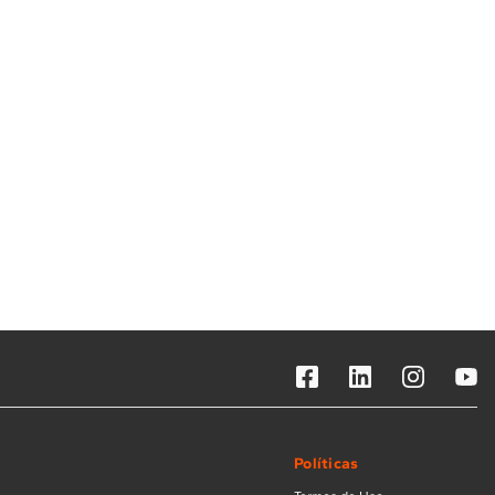
Solicitar instalação
Solicitar conversão de fogão
Localizar assistência técnica
Políticas