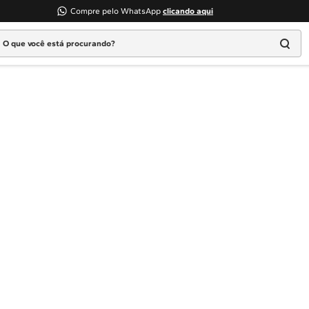
Compre pelo WhatsApp
clicando aqui
 que você está procurando?
Termos mais buscados
1
º
Geladeira
2
º
Máquina Lavar
3
º
Fogao
4
º
Lava Louça
5
º
Cooktop
6
º
Microondas Brastemp
7
º
Forno
8
º
Embutir
9
º
Lava Seca
10
º
Combos