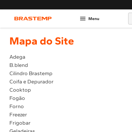
O
Mapa do Site
Adega
B.blend
Cilindro Brastemp
Coifa e Depurador
Cooktop
Fogão
Forno
Freezer
Frigobar
Geladeiras