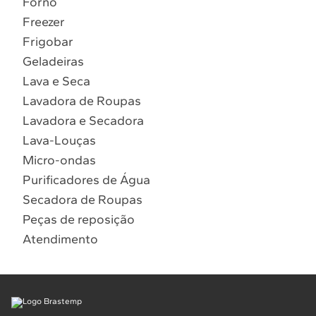
Forno
10
º
Combos
Freezer
Solicitar instalação
Frigobar
Geladeiras
Solicitar conversão de fogão
Lava e Seca
Lavadora de Roupas
Localizar assistência técnica
Lavadora e Secadora
Lava-Louças
Micro-ondas
Purificadores de Água
Secadora de Roupas
Peças de reposição
Atendimento