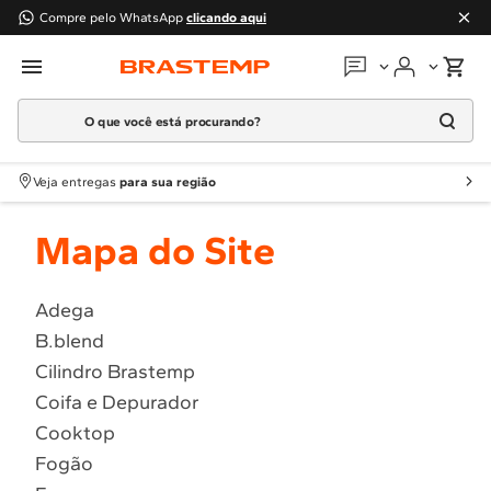
Compre pelo WhatsApp
clicando aqui
O que você está procurando?
Em que podemos
ajudar?
Meus pedidos
Termos mais buscados
Veja entregas
para sua região
1
º
Geladeira
Guias e manuais
Mapa do Site
2
º
Máquina Lavar
3
º
Fogao
Perguntas frequentes
4
º
Lava Louça
Adega
Fale conosco
B.blend
5
º
Cooktop
Cilindro Brastemp
6
º
Microondas Brastemp
Atendimento Brastemp
Coifa e Depurador
7
º
Forno
Cooktop
Assistência
técnica
8
º
Embutir
Fogão
9
º
Lava Seca
Solicitar visita técnica