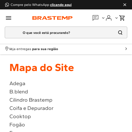
Compre pelo WhatsApp
clicando aqui
O que você está procurando?
Em que podemos
ajudar?
Meus pedidos
Termos mais buscados
Veja entregas
para sua região
1
º
Geladeira
Guias e manuais
Mapa do Site
2
º
Máquina Lavar
3
º
Fogao
Perguntas frequentes
4
º
Lava Louça
Adega
Fale conosco
B.blend
5
º
Cooktop
Cilindro Brastemp
6
º
Microondas Brastemp
Atendimento Brastemp
Coifa e Depurador
7
º
Forno
Cooktop
Assistência
técnica
8
º
Embutir
Fogão
9
º
Lava Seca
Solicitar visita técnica