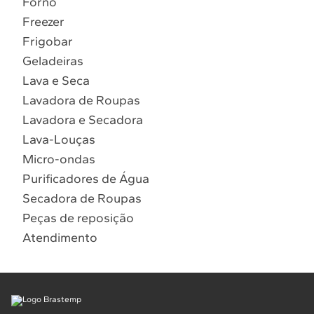
Forno
10
º
Combos
Freezer
Solicitar instalação
Frigobar
Geladeiras
Solicitar conversão de fogão
Lava e Seca
Lavadora de Roupas
Localizar assistência técnica
Lavadora e Secadora
Lava-Louças
Micro-ondas
Purificadores de Água
Secadora de Roupas
Peças de reposição
Atendimento