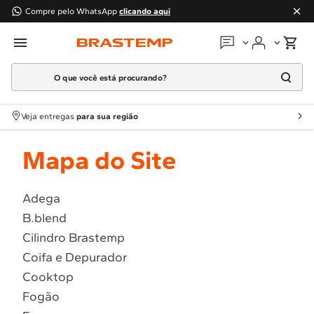
Compre pelo WhatsApp
clicando aqui
O que você está procurando?
Em que podemos
ajudar?
Meus pedidos
Termos mais buscados
Veja entregas
para sua região
1
º
Geladeira
Guias e manuais
Mapa do Site
2
º
Máquina Lavar
3
º
Fogao
Perguntas frequentes
4
º
Lava Louça
Adega
Fale conosco
B.blend
5
º
Cooktop
Cilindro Brastemp
6
º
Microondas Brastemp
Atendimento Brastemp
Coifa e Depurador
7
º
Forno
Cooktop
Assistência
técnica
8
º
Embutir
Fogão
9
º
Lava Seca
Solicitar visita técnica