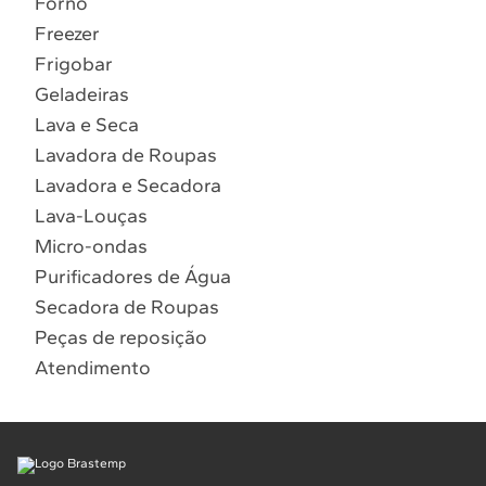
Forno
10
º
Combos
Freezer
Solicitar instalação
Frigobar
Geladeiras
Solicitar conversão de fogão
Lava e Seca
Lavadora de Roupas
Localizar assistência técnica
Lavadora e Secadora
Lava-Louças
Micro-ondas
Purificadores de Água
Secadora de Roupas
Peças de reposição
Atendimento