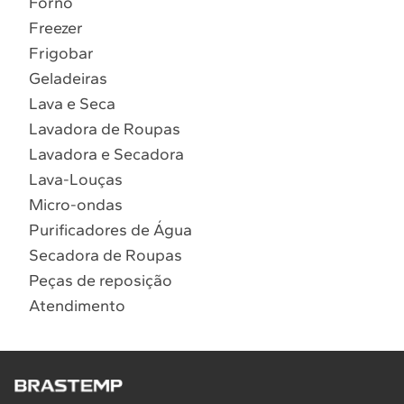
Forno
10
º
Combos
Freezer
Solicitar instalação
Frigobar
Geladeiras
Solicitar conversão de fogão
Lava e Seca
Lavadora de Roupas
Localizar assistência técnica
Lavadora e Secadora
Lava-Louças
Micro-ondas
Purificadores de Água
Secadora de Roupas
Peças de reposição
Atendimento