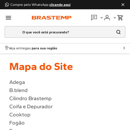
Compre pelo WhatsApp
clicando aqui
O que você está procurando?
Em que podemos
ajudar?
Meus pedidos
Termos mais buscados
Veja entregas
para sua região
1
º
Geladeira
Guias e manuais
Mapa do Site
2
º
Máquina Lavar
3
º
Fogao
Perguntas frequentes
4
º
Lava Louça
Adega
Fale conosco
B.blend
5
º
Cooktop
Cilindro Brastemp
6
º
Microondas Brastemp
Atendimento Brastemp
Coifa e Depurador
7
º
Forno
Cooktop
Assistência
técnica
8
º
Embutir
Fogão
9
º
Lava Seca
Solicitar visita técnica