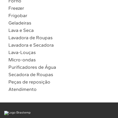
Forno
10
º
Combos
Freezer
Solicitar instalação
Frigobar
Geladeiras
Solicitar conversão de fogão
Lava e Seca
Lavadora de Roupas
Localizar assistência técnica
Lavadora e Secadora
Lava-Louças
Micro-ondas
Purificadores de Água
Secadora de Roupas
Peças de reposição
Atendimento