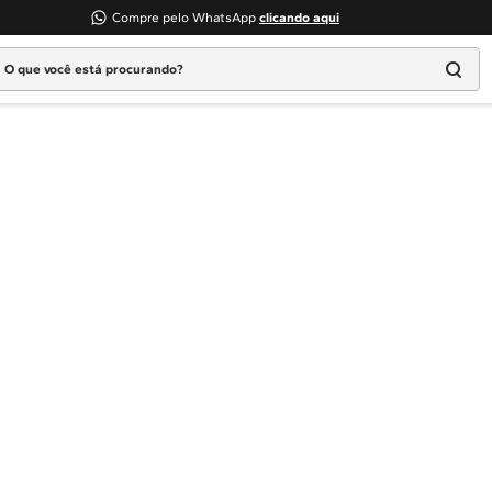
Compre pelo WhatsApp
clicando aqui
 que você está procurando?
Termos mais buscados
1
º
Geladeira
2
º
Máquina Lavar
3
º
Fogao
4
º
Lava Louça
5
º
Cooktop
6
º
Microondas Brastemp
7
º
Forno
8
º
Embutir
9
º
Lava Seca
10
º
Combos