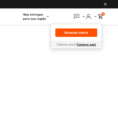
0
Veja entregas
para sua região
Em que podemos
ajudar?
Acessar conta
Meus pedidos
Cliente novo?
Comece aqui
Guias e manuais
Perguntas frequentes
Fale conosco
Atendimento Brastemp
Assistência
técnica
Solicitar visita técnica