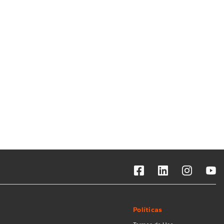
Solicitar instalação
Solicitar conversão de fogão
Localizar assistência técnica
Políticas