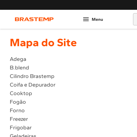
O
Mapa do Site
Adega
B.blend
Cilindro Brastemp
Coifa e Depurador
Cooktop
Fogão
Forno
Freezer
Frigobar
Geladeiras