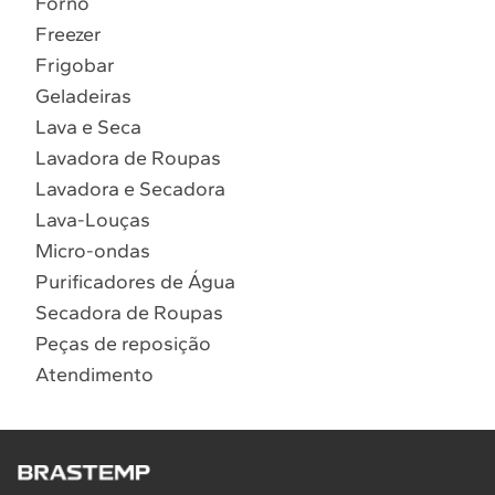
Forno
10
º
Combos
Freezer
Solicitar instalação
Frigobar
Geladeiras
Solicitar conversão de fogão
Lava e Seca
Lavadora de Roupas
Localizar assistência técnica
Lavadora e Secadora
Lava-Louças
Micro-ondas
Purificadores de Água
Secadora de Roupas
Peças de reposição
Atendimento