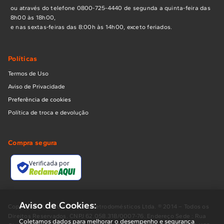
ou através do telefone 0800-725-4440 de segunda a quinta-feira das
8h00 às 18h00,
e nas sextas-feiras das 8:00h às 14h00, exceto feriados.
Políticas
Termos de Uso
Aviso de Privacidade
Preferência de cookies
Política de troca e devolução
Compra segura
Verificada por
Aviso de Cookies:
Copyright BUD Comércio de Eletrodomésticos Ltda. ® 2014 – Todos os
Direitos Reservados. CNPJ 62.058.318/0007-76. Endereço Sede : Rua
Coletamos dados para melhorar o desempenho e segurança