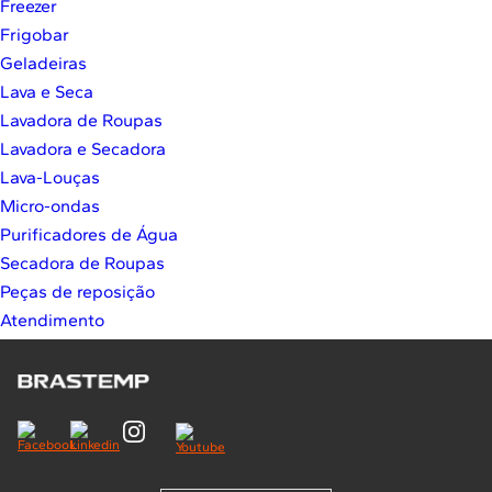
Freezer
10
º
Lava Seca
Frigobar
Solicitar instalação
Geladeiras
Lava e Seca
Solicitar conversão de fogão
Lavadora de Roupas
Lavadora e Secadora
Localizar assistência técnica
Lava-Louças
Micro-ondas
Purificadores de Água
Secadora de Roupas
Peças de reposição
Atendimento