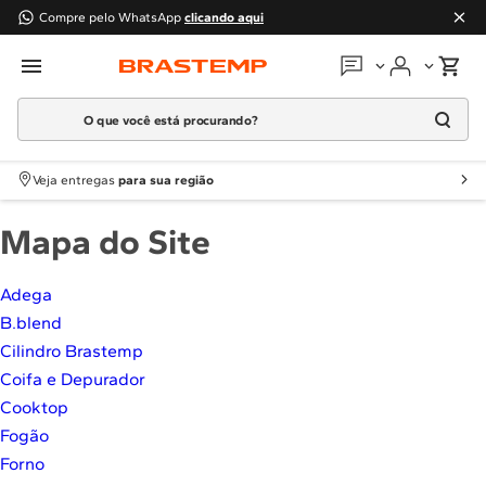
Compre pelo WhatsApp
clicando aqui
O que você está procurando?
Em que podemos
ajudar?
Meus pedidos
Termos mais buscados
Veja entregas
para sua região
1
º
Geladeira
Guias e manuais
Mapa do Site
2
º
Máquina Lavar
3
º
Fogao
Perguntas frequentes
Adega
4
º
Lava Louça
B.blend
Fale conosco
5
º
Cooktop
Cilindro Brastemp
6
º
Microondas Brastemp
Coifa e Depurador
Atendimento Brastemp
7
º
Forno
Cooktop
Assistência
técnica
Fogão
8
º
Embutir
Forno
9
º
Combos
Solicitar visita técnica