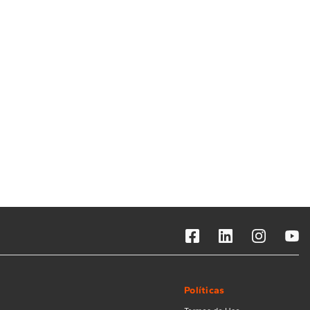
Solicitar instalação
Solicitar conversão de fogão
Localizar assistência técnica
Políticas