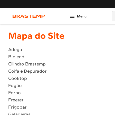
O
Mapa do Site
Adega
B.blend
Cilindro Brastemp
Coifa e Depurador
Cooktop
Fogão
Forno
Freezer
Frigobar
Geladeiras