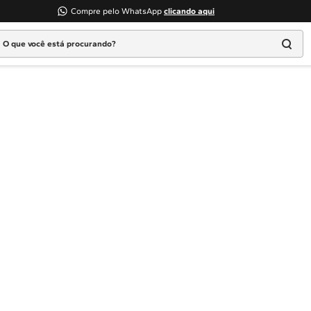
Compre pelo WhatsApp
clicando aqui
 que você está procurando?
Termos mais buscados
1
º
Geladeira
2
º
Máquina Lavar
3
º
Fogao
4
º
Lava Louça
5
º
Cooktop
6
º
Microondas Brastemp
7
º
Forno
8
º
Embutir
9
º
Combos
10
º
Lava Seca