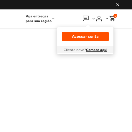
0
Veja entregas
para sua região
Em que podemos
ajudar?
Acessar conta
Meus pedidos
Cliente novo?
Comece aqui
Guias e manuais
Perguntas frequentes
Fale conosco
Atendimento Brastemp
Assistência
técnica
Solicitar visita técnica