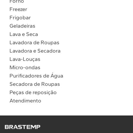
Forno
10
º
Combos
Freezer
Solicitar instalação
Frigobar
Geladeiras
Solicitar conversão de fogão
Lava e Seca
Lavadora de Roupas
Localizar assistência técnica
Lavadora e Secadora
Lava-Louças
Micro-ondas
Purificadores de Água
Secadora de Roupas
Peças de reposição
Atendimento