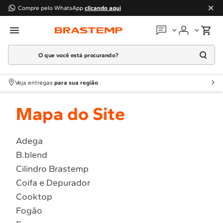
Compre pelo WhatsApp
clicando aqui
O que você está procurando?
Em que podemos
ajudar?
Meus pedidos
Termos mais buscados
Veja entregas
para sua região
1
º
Geladeira
Guias e manuais
Mapa do Site
2
º
Máquina Lavar
3
º
Fogao
Perguntas frequentes
4
º
Lava Louça
Adega
Fale conosco
B.blend
5
º
Cooktop
Cilindro Brastemp
6
º
Microondas Brastemp
Atendimento Brastemp
Coifa e Depurador
7
º
Forno
Cooktop
Assistência
técnica
8
º
Embutir
Fogão
9
º
Lava Seca
Solicitar visita técnica