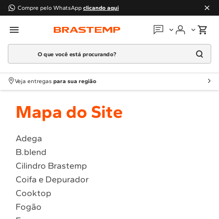
Compre pelo WhatsApp
clicando aqui
O que você está procurando?
Em que podemos
ajudar?
Meus pedidos
Termos mais buscados
Veja entregas
para sua região
1
º
Geladeira
Guias e manuais
Mapa do Site
2
º
Máquina Lavar
3
º
Fogao
Perguntas frequentes
4
º
Lava Louça
Adega
Fale conosco
B.blend
5
º
Cooktop
Cilindro Brastemp
6
º
Microondas Brastemp
Atendimento Brastemp
Coifa e Depurador
7
º
Forno
Cooktop
Assistência
técnica
8
º
Embutir
Fogão
9
º
Combos
Solicitar visita técnica