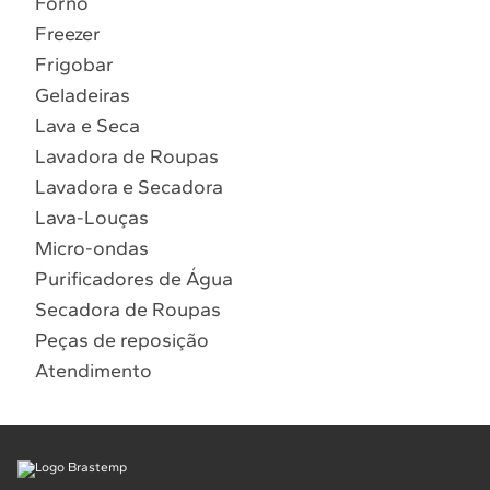
Forno
10
º
Lava Seca
Freezer
Solicitar instalação
Frigobar
Geladeiras
Solicitar conversão de fogão
Lava e Seca
Lavadora de Roupas
Localizar assistência técnica
Lavadora e Secadora
Lava-Louças
Micro-ondas
Purificadores de Água
Secadora de Roupas
Peças de reposição
Atendimento