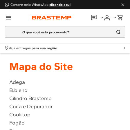
Compre pelo WhatsApp
clicando aqui
O que você está procurando?
Em que podemos
ajudar?
Meus pedidos
Termos mais buscados
Veja entregas
para sua região
1
º
Geladeira
Guias e manuais
Mapa do Site
2
º
Máquina Lavar
3
º
Fogao
Perguntas frequentes
4
º
Lava Louça
Adega
Fale conosco
B.blend
5
º
Cooktop
Cilindro Brastemp
6
º
Microondas Brastemp
Atendimento Brastemp
Coifa e Depurador
7
º
Forno
Cooktop
Assistência
técnica
8
º
Embutir
Fogão
9
º
Lava Seca
Solicitar visita técnica