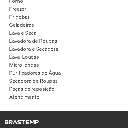
Forno
10
º
Combos
Freezer
Solicitar instalação
Frigobar
Geladeiras
Solicitar conversão de fogão
Lava e Seca
Lavadora de Roupas
Localizar assistência técnica
Lavadora e Secadora
Lava-Louças
Micro-ondas
Purificadores de Água
Secadora de Roupas
Peças de reposição
Atendimento