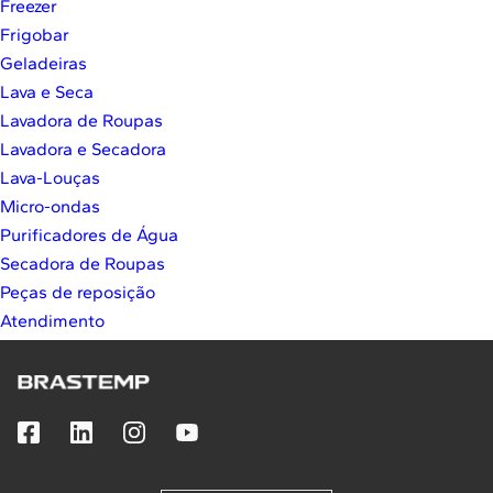
Freezer
10
º
Lava Seca
Frigobar
Solicitar instalação
Geladeiras
Lava e Seca
Solicitar conversão de fogão
Lavadora de Roupas
Lavadora e Secadora
Localizar assistência técnica
Lava-Louças
Micro-ondas
Purificadores de Água
Secadora de Roupas
Peças de reposição
Atendimento