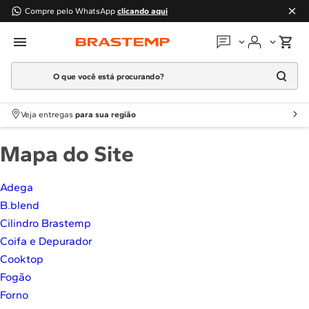
Compre pelo WhatsApp
clicando aqui
O que você está procurando?
Em que podemos
ajudar?
Meus pedidos
Termos mais buscados
Veja entregas
para sua região
1
º
Geladeira
Guias e manuais
Mapa do Site
2
º
Máquina Lavar
3
º
Fogao
Perguntas frequentes
Adega
4
º
Lava Louça
B.blend
Fale conosco
5
º
Cooktop
Cilindro Brastemp
6
º
Microondas Brastemp
Coifa e Depurador
Atendimento Brastemp
7
º
Forno
Cooktop
Assistência
técnica
Fogão
8
º
Embutir
Forno
9
º
Combos
Solicitar visita técnica