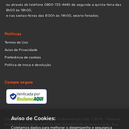
ou através do telefone 0800-725-4440 de segunda a quinta-feira das
8h00 às 18h00,
e nas sextas-feiras das 8:00h às 14h00, exceto feriados.
Políticas
Termos de Uso
Aviso de Privacidade
Preferência de cookies
Política de troca e devolução
Compra segura
Verificada por
Aviso de Cookies:
Copyright BUD Comércio de Eletrodomésticos Ltda. ® 2014 – Todos os
Direitos Reservados. CNPJ 62.058.318/0007-76. Endereço Sede : Rua
Coletamos dados para melhorar o desempenho e segurança