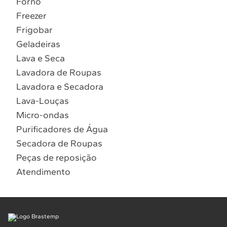
Forno
10
º
Combos
Freezer
Solicitar instalação
Frigobar
Geladeiras
Solicitar conversão de fogão
Lava e Seca
Lavadora de Roupas
Localizar assistência técnica
Lavadora e Secadora
Lava-Louças
Micro-ondas
Purificadores de Água
Secadora de Roupas
Peças de reposição
Atendimento