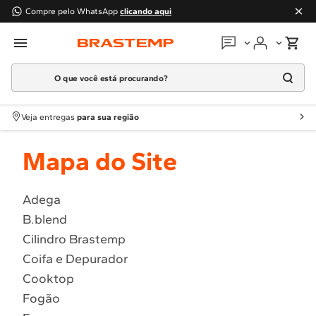
Compre pelo WhatsApp
clicando aqui
O que você está procurando?
Em que podemos
ajudar?
Meus pedidos
Termos mais buscados
Veja entregas
para sua região
1
º
Geladeira
Guias e manuais
Mapa do Site
2
º
Máquina Lavar
3
º
Fogao
Perguntas frequentes
4
º
Lava Louça
Adega
Fale conosco
B.blend
5
º
Cooktop
Cilindro Brastemp
6
º
Microondas Brastemp
Atendimento Brastemp
Coifa e Depurador
7
º
Forno
Cooktop
Assistência
técnica
8
º
Embutir
Fogão
9
º
Lava Seca
Solicitar visita técnica